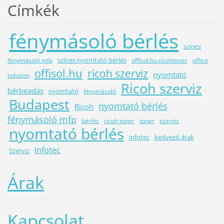
Címkék
fénymásoló bérlés
színes
színes nyomtató bérlés
fénymásoló mfp
offisol.hu ricohtoner
office
offisol.hu
ricoh szerviz
nyomtató
solution
Ricoh szerviz
bérbeadás
nyomtató
fénymásoló
Budapest
nyomtató bérlés
Ricoh
fénymásoló mfp
bérlés
ricoh toner
toner
szerviz
nyomtató bérlés
infotec
kedvező árak
Infotec
Szerviz
Árak
Kapcsolat