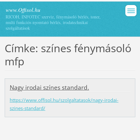
www.Offisol.hu
RICOH, INFOTEC szerviz, fénymásoló bérlés, toner,
multi funkciós nyomtató bérlés, irodatechnikai
szolgáltatások
Címke: színes fénymásoló
mfp
Nagy irodai színes standard.
https://www.offisol.hu/szolgaltatasok/nagy-irodai-
szines-standard/