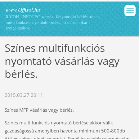
www.Offisol.hu
RICOH, INFOTEC szerviz, fénymásoló bérlés, toner,
multi funkciós nyomtató bérlés, irodatechnikai
szolgáltatások
Színes multifunkciós
nyomtató vásárlás vagy
bérlés.
2015.03.27 20:11
Színes MFP vásárlás vagy bérlés.
Színes multi funkciós nyomtató bérlése akkor válik
gazdaságossá amenyiben havonta minimum 500-800db
A/4-es színes oldalt nyomtat. Ennél kevesebb nyomatszám