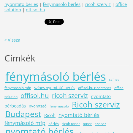
nyomtató bérlés
|
fénymásoló bérlés
|
ricoh szerviz
|
office
solution
|
offisol.hu
« Vissza
Címkék
fénymásoló bérlés
színes
színes nyomtató bérlés
fénymásoló mfp
offisol.hu ricohtoner
office
offisol.hu
ricoh szerviz
nyomtató
solution
Ricoh szerviz
bérbeadás
nyomtató
fénymásoló
Budapest
nyomtató bérlés
Ricoh
fénymásoló mfp
bérlés
ricoh toner
toner
szerviz
nyomtató bérlés