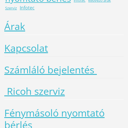
infotec
kedvező árak
Infotec
Szerviz
Árak
Kapcsolat
Számláló bejelentés
Ricoh szerviz
Fénymásoló nyomtató
bérlés