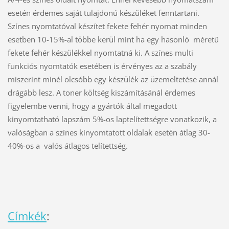
esetén érdemes saját tulajdonú készüléket fenntartani.
Színes nyomtatóval készítet fekete fehér nyomat minden
esetben 10-15%-al többe kerül mint ha egy hasonló méretű
fekete fehér készülékkel nyomtatná ki. A színes multi
funkciós nyomtatók esetében is érvényes az a szabály
miszerint minél olcsóbb egy készülék az üzemeltetése annál
drágább lesz. A toner költség kiszámításánál érdemes
figyelembe venni, hogy a gyártók által megadott
kinyomtatható lapszám 5%-os laptelítettségre vonatkozik, a
valóságban a színes kinyomtatott oldalak esetén átlag 30-
40%-os a valós átlagos telítettség.
Címkék
: