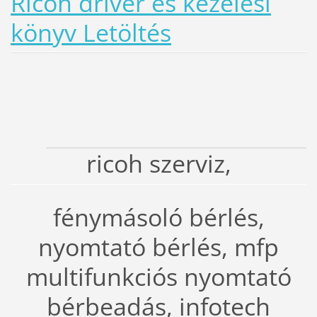
Ricoh driver és kezelési
könyv Letöltés
ricoh szerviz,
fénymásoló bérlés,
nyomtató bérlés, mfp
multifunkciós nyomtató
bérbeadás, infotech